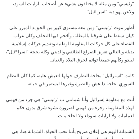
“رئيسي” ومن مثله لا يختلفون بشيء عن أصحاب الرايات السود،
ولاعن يهو.دية “اسر.ائيل”.
أظهر موت “رئيسي” ومن معه مستوى كبير من الحق.د المبرر على
كيان سقط على شرقنا بالمظلة، وأقحم فيها التخلف وكان عراب
القضاء على كل حركات المقاومة الوطنية وتقديم حركات إسلامية
بديلة وبالتالي تعزيز الصراع الطائفي والديني وكله بحجة “اسرا*ئيل”،
ليبدو وكأنهم جميعاً توائم لحرق البلاد والعباد…
كانت “اسىرائيل” بحاجة التطرف حولها لتعيش عليه، كما كان النظام
السوري بحاجة دا.عش والنصرة وغيرها ليستمر في حياته.
أنت مع مقاومة إسرائيل وأنا شماتتي ب “رئيسي” هي جزء من فهمي
لهذه المقاومة، وجزء من فهمي لضرورة نشوء شرق بدون حكم
لعمامات ولا لرايات سوداء ولا لحاخامات..
الشماتة اليوم هي إعلان صريح بأننا نحب الحياة، الشماتة هنا، هي