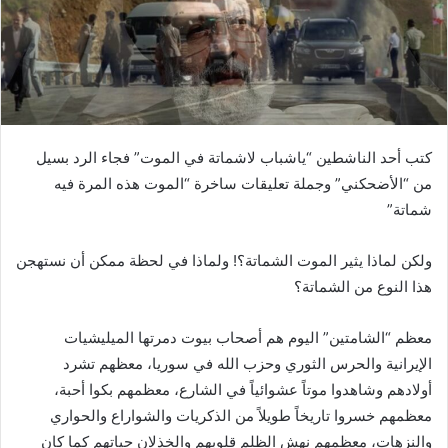
كتب أحد الناشطين “ياشباب لاشماتة في الموت” فجاء الرد بسيل
من “الأضحكني” وجملة تعليقات ساخرة “الموت هذه المرة فيه
شماتة”
ولكن لماذا يثير الموت الشماتة؟! ولماذا في لحظة ممكن أن نستهجن
هذا النوع من الشماتة؟
معظم “الشامتين” اليوم هم أصحاب بيوت دمرتها الميليشيات
الإيرانية والحرس الثوري وحزب الله في سوريا، معظهم تشرد
أولادهم وشاهدوا موتاً عشوائياً في الشارع، معظمهم بكوا أحبة،
معظمهم خسروا تاريخاً طويلاً من الذكريات والشواراع والحواري
والنزهات، معظمهم نهش الظلم قلوبهم والخذلان حياتهم كما كان