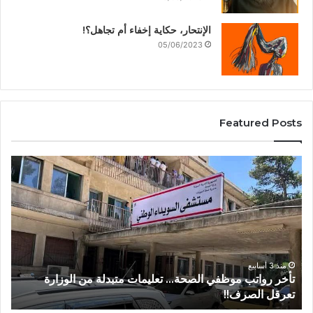
الإنتحار، حكاية إخفاء أم تجاهل؟!
05/06/2023
Featured Posts
منذ 3 أسابيع
من عتيل .. تكريم يوثق إرث عالم الآثار الراحل علي أبو
عساف.
ا