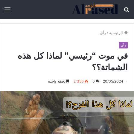
الرئيسية
/
رأي
رأي
في موت “رئيسي” لماذا كل هذه
الشماتة؟؟
20/05/2024
0
2٬356
دقيقة واحدة