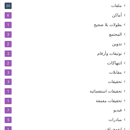
ملفات
20
أماكن
6
بطولات بلا ضجيج
1
المجتمع
3
تدوين
2
توثيقات وأرقام
2
انتهاكات
2
مقابلات
3
تحقيقات
3
تحقيقات استقصائية
1
تحقيقات معمقة
1
فيديو
7
مبادرات
5
إنفوجراف
1