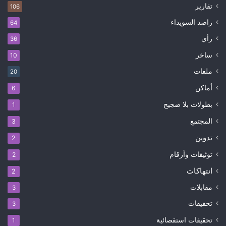
تقارير
106
راصد السويداء
64
رأي
36
ساخر
10
ملفات
20
أماكن
6
بطولات بلا ضجيج
1
المجتمع
3
تدوين
2
توثيقات وأرقام
2
انتهاكات
2
مقابلات
3
تحقيقات
3
تحقيقات استقصائية
1