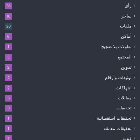
رأي
36
ساخر
10
ملفات
20
أماكن
6
بطولات بلا ضجيج
1
المجتمع
3
تدوين
2
توثيقات وأرقام
2
انتهاكات
2
مقابلات
3
تحقيقات
3
تحقيقات استقصائية
1
تحقيقات معمقة
1
فيديو
7