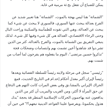
يمكن للضباع أن تفعل بج.ثة مرمية في غابة.
“الشماتة” هنا ليس بهجة بالموت، “الشماتة” هنا تعبير شديد عن
الفرح بعدالة يبحث عنها السوري، فالسوري لا يبحث عن شيء كما
يبحث عن العدالة، وهي التي تقوده للطمأنينة والسكينة وراحت البال
وحتى الرخاء الاقتصادي، العدالة هي كل شيء وفيها كل شيء، لذلك
ينبغي التفريق بين الشماتة بالموت، والفرح بالعدالة، كثر من الذين
تشر.دوا قد شاهدوا أعين تشمت بهم وابتسامات وضحكات فجة
“تذكروا حسين مرتضى”، اليوم ما يفعلوه هم يفرحون لما أصاب من
شمت بهم.
“رئيسي” سجل في مرحلة ولايته رئيساً للسلطة القضائية وبعدها
رئيساً لإيران أكبر معدل أحكام إعد.ام في التاريخ الحديث، قمع
الحراك الإيراني بالمشا.نق وفي بعض المرات كانت التهم هي الدفاع
عن حق المرأة لا أكثر، ومن الغريب والمريب أن كثر من الذين
يدافعون عنه يهاجمون الحركات الإسلامية المتطر.فة بحجة “بدك
هذول يحكمونا، ويفرضوا علينا القواعد الدينية تبعهم؟!” في حين أن