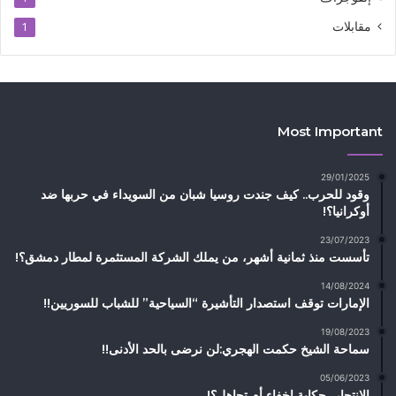
مقابلات
1
Most Important
29/01/2025
وقود للحرب.. كيف جندت روسيا شبان من السويداء في حربها ضد
أوكرانيا؟!
23/07/2023
تأسست منذ ثمانية أشهر، من يملك الشركة المستثمرة لمطار دمشق؟!
14/08/2024
الإمارات توقف استصدار التأشيرة “السياحية” للشباب للسوريين!!
19/08/2023
سماحة الشيخ حكمت الهجري:لن نرضى بالحد الأدنى!!
05/06/2023
الإنتحار، حكاية إخفاء أم تجاهل؟!