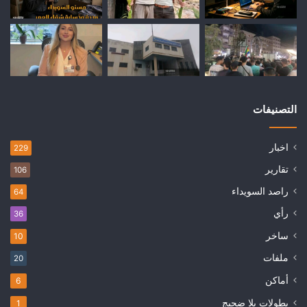
التصنيفات
اخبار
229
تقارير
106
راصد السويداء
64
رأي
36
ساخر
10
ملفات
20
أماكن
6
بطولات بلا ضجيج
1