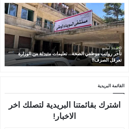
منذ 3 أسابيع
رة
من عتيل .. تكريم يوثق إرث عالم الآثار الراحل علي أبو
عساف.
القائمة البريدية
اشترك بقائمتنا البريدية لتصلك اخر
الاخبار!