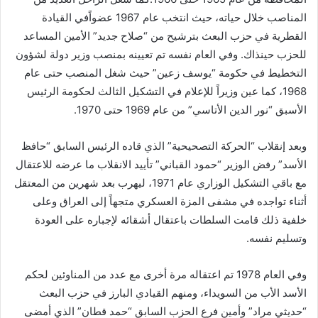
المناصب خلال حياته، حيث انتخب عام 1967 عضواًفي القيادة
القطرية في حزب البعث بترشيح من “صلاح جديد” الأمين المساعد
للحزب حينذاك. وفي العام نفسه تم تعيينه بمنصب وزير دولة لشؤون
التخطيط في حكومة “يوسف زعين” حيث شغل المنصب حتى عام
1968، كما عين وزيراً للإعلام في التشكيل الثالث لحكومة الرئيس
الأسبق “نور الدين الأتاسي” من عام 1969 حتى 1970.
وبعد إنقلاب “الحركة التصحيحية” الذي قاده الرئيس السابق “حافظ
الأسد” رفض الوزير “حمود القباني” تأييد الانقلاب ما عرضه للاعتقال
مع باقي التشكيل الوزاري عام 1971، ليهرب بعد شهرين من المعتقل
أثناء تواجده في مشفى المزة العسكري متجهاً إلى العراق وعلى
خلفية ذلك قامت السلطات باعتقال أشقائه لإجباره على العودة
وتسليم نفسه.
وفي العام 1978 تم اعتقاله مرة أخرى مع عدد من المناوئين لحكم
الأسد الأب من السويداء، ومنهم القيادي البارز في حزب البعث
“حديثي مراد” وأمين فرع الحزب السابق “حمد قطان” الذي أمضى