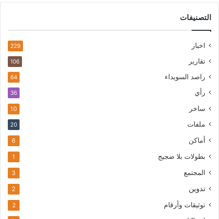
التصنيفات
اخبار
229
تقارير
106
راصد السويداء
64
رأي
36
ساخر
10
ملفات
20
أماكن
6
بطولات بلا ضجيج
1
المجتمع
3
تدوين
2
توثيقات وأرقام
2