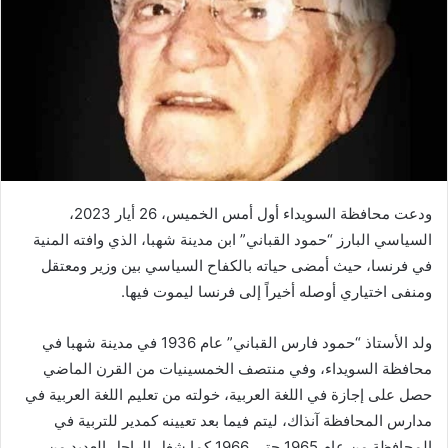
ودعت محافظة السويداء أول أمس الخميس، 26 أيار 2023،
السياسي البارز “حمود القباني” ابن مدينة شهبا، الذي وافته المنية
في فرنسا، حيث أمضى حياته بالكفاح السياسي بين وزير ومعتقل
ومنفى اختياري أوصله أخيراً إلى فرنسا ليموت فيها.
ولد الأستاذ “حمود فارس القباني” عام 1936 في مدينة شهبا في
محافظة السويداء، وفي منتصف الخمسينيات من القرن الماضي
حصل على إجازة في اللغة العربية، خولته من تعليم اللغة العربية في
مدارس المحافظة آنذاك، ليتم فيما بعد تعيينه كمدير للتربية في
المحافظة من عام 1965 حتى 1966.كما شغل الراحل العديد من