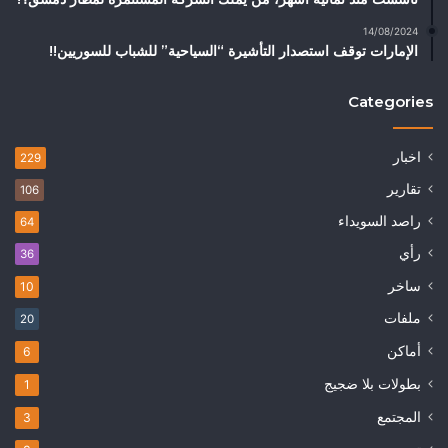
14/08/2024
الإمارات توقف استصدار التأشيرة “السياحية” للشباب للسوريين!!
Categories
اخبار
229
تقارير
106
راصد السويداء
64
رأي
36
ساخر
10
ملفات
20
أماكن
6
بطولات بلا ضجيج
1
المجتمع
3