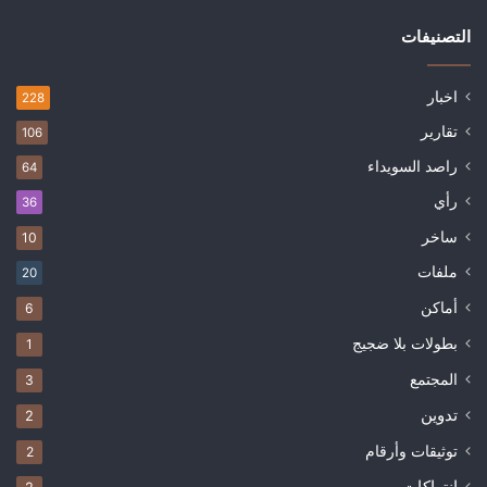
التصنيفات
اخبار
228
تقارير
106
راصد السويداء
64
رأي
36
ساخر
10
ملفات
20
أماكن
6
بطولات بلا ضجيج
1
المجتمع
3
تدوين
2
توثيقات وأرقام
2
انتهاكات