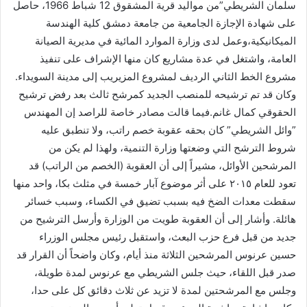
سلمان الشريطي”من مواليد قرية المشقوق 12 شباط 1966، حاصل
على شهادة الإجازة الجامعية من جامعة دمشق كلية الهندسة
الميكانيكية،وعمل لدى وزارة الموارد المائية في مديرية الصيانة
العامة، واشتغل في عدة مشاريع كان منها الإشراف على تنفيذ
مشروع الخط الثاني الرديف لمشروع المزيريب إلى مدينة السويداء.
وكان قد تم ترشيحه للمنصب الجديد كمرشح ثالث بعد رفض ترشيح
الحقوقي كمال غانم.فيما قالت مصادر خاصة للراصد إن المهندس
”وائل الشريطي” كان بحقه عقوبة خصم راتب، ولا تنطبق عليه
شروط الترشح التي وضعتها وزارة التنمية، ولهذا لم يكن من
المرشحين الأوائل، مشيراً إلى أن العقوبة (الخصم من الراتب) قد
تعود للعام ٢٠١٥ على أثر موضوع آبار خمسة في مثلث بكا، واحد منها
سقطت معدات الضخ فيه بسبب تضيق في الكساء، وسبب خسائر
هائلة. وأشار إلى أن العقوبة طويت من الوزارة وأرسل الترشيح من
جديد من قبل فرع حزب البعث، واستقبل رئيس مجلس الوزراء
حسين عرنوس المرشحين الثلاثة منذ أيام، وكان واضحاً أن القرار قد
صدر قبل اللقاء، حيث جلس الشريطي مع عرنوس لمدة طويلة،
وجلس مع المرشحتين لمدة لا تزيد عن ثلاث دقائق كل على حدا،