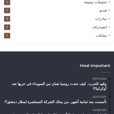
تحقيقات معمقة
1
فيديو
7
مبادرات
5
إنفوجراف
1
مقابلات
1
Most Important
29/01/2025
وقود للحرب.. كيف جندت روسيا شبان من السويداء في حربها ضد
أوكرانيا؟!
23/07/2023
تأسست منذ ثمانية أشهر، من يملك الشركة المستثمرة لمطار دمشق؟!
14/08/2024