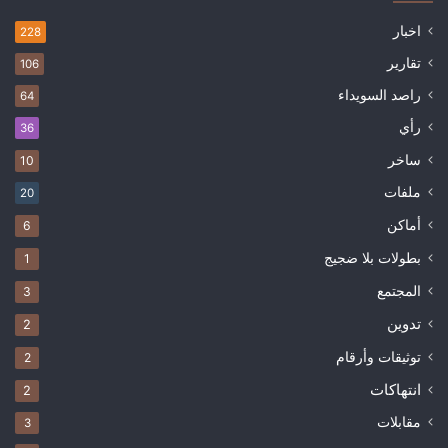
اخبار
228
تقارير
106
راصد السويداء
64
رأي
36
ساخر
10
ملفات
20
أماكن
6
بطولات بلا ضجيج
1
المجتمع
3
تدوين
2
توثيقات وأرقام
2
انتهاكات
2
مقابلات
3