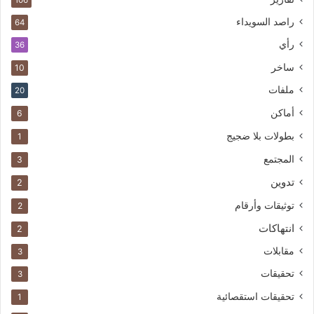
106
راصد السويداء
64
رأي
36
ساخر
10
ملفات
20
أماكن
6
بطولات بلا ضجيج
1
المجتمع
3
تدوين
2
توثيقات وأرقام
2
انتهاكات
2
مقابلات
3
تحقيقات
3
تحقيقات استقصائية
1