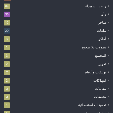
راصد السويداء
64
رأي
36
ساخر
10
ملفات
20
أماكن
6
بطولات بلا ضجيج
1
المجتمع
3
تدوين
2
توثيقات وأرقام
2
انتهاكات
2
مقابلات
3
تحقيقات
3
تحقيقات استقصائية
1