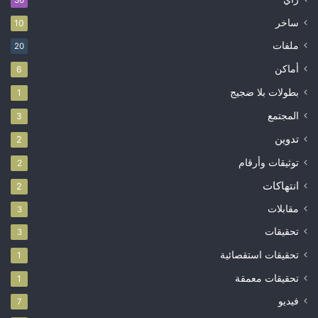
ساخر
10
ملفات
20
أماكن
6
بطولات بلا ضجيج
1
المجتمع
3
تدوين
2
توثيقات وأرقام
2
انتهاكات
2
مقابلات
3
تحقيقات
3
تحقيقات استقصائية
1
تحقيقات معمقة
1
فيديو
7