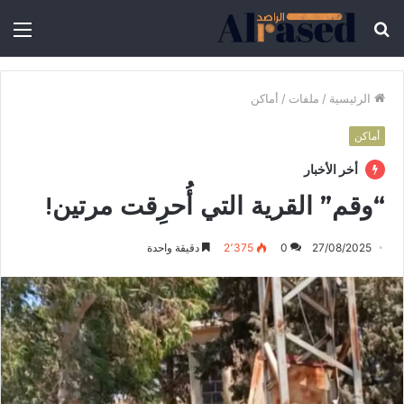
الرئيسية
/
ملفات
/
أماكن
أماكن
أخر الأخبار
“وقم” القرية التي أُحرِقت مرتين!
27/08/2025
0
2٬375
دقيقة واحدة