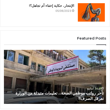
الإنتحار، حكاية إخفاء أم تجاهل؟!
05/06/2023
Featured Posts
منذ 3 أسابيع
من عتيل .. تكريم يوثق إرث عالم الآثار الراحل علي أبو
عساف.
ا