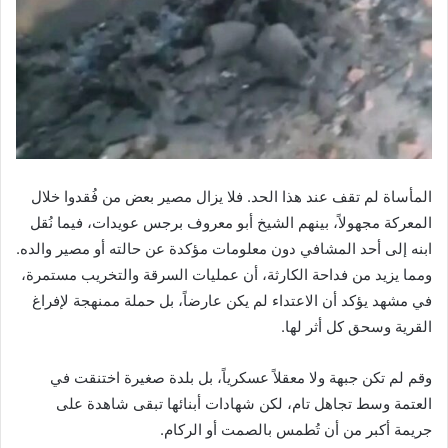
المأساة لم تقف عند هذا الحد. فلا يزال مصير بعض من فُقدوا خلال
المعركة مجهولاً، بينهم الشيخ أبو معروف برجس عويدات، فيما نُقل
ابنه إلى أحد المشافي دون معلومات مؤكدة عن حالته أو مصير والده.
ومما يزيد من فداحة الكارثة، أن عمليات السرقة والتخريب مستمرة،
في مشهد يؤكد أن الاعتداء لم يكن عارضاً، بل حملة ممنهجة لإفراغ
القرية وسحق كل أثر لها.
وقم لم تكن جبهة ولا معقلاً عسكرياً، بل بلدة صغيرة اختنقت في
العتمة وسط تجاهل تام، لكن شهادات أبنائها تبقى شاهدة على
جريمة أكبر من أن تُطمس بالصمت أو الركام.