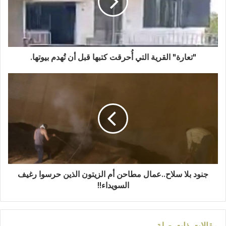
"تعارة" القرية التي أُحرقت كتبها قبل أن تُهدم بيوتها.
جنود بلا سلاح..عمال مطاحن أم الزيتون الذين حرسوا رغيف
السويداء!!