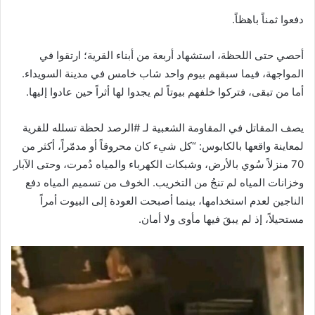
دفعوا ثمناً باهظاً.
أحصي حتى اللحظة، استشهاد أربعة من أبناء القرية؛ ارتقوا في
المواجهة، فيما سبقهم بيوم واحد شاب خامس في مدينة السويداء.
أما من تبقى، فتركوا خلفهم بيوتاً لم يجدوا لها أثراً حين عادوا إليها.
يصف المقاتل في المقاومة الشعبية لـ #الرصد لحظة تسلله للقرية
لمعاينة واقعها بالكابوس: “كل شيء كان محروقاً أو مدمّراً، أكثر من
70 منزلاً سُوي بالأرض، وشبكات الكهرباء والمياه دُمرت، وحتى الآبار
وخزانات المياه لم تنجُ من التخريب. الخوف من تسميم المياه دفع
الناجين لعدم استخدامها، بينما أصبحت العودة إلى البيوت أمراً
مستحيلاً، إذ لم يبقَ فيها مأوى ولا أمان.