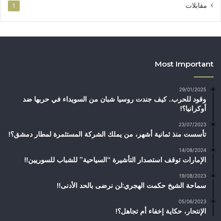
مقابلات
1
Most Important
29/01/2025
وقود للحرب.. كيف جندت روسيا شبان من السويداء في حربها ضد
أوكرانيا؟!
23/07/2023
تأسست منذ ثمانية أشهر، من يملك الشركة المستثمرة لمطار دمشق؟!
14/08/2024
الإمارات توقف استصدار التأشيرة “السياحية” للشباب للسوريين!!
19/08/2023
سماحة الشيخ حكمت الهجري:لن نرضى بالحد الأدنى!!
05/06/2023
الإنتحار، حكاية إخفاء أم تجاهل؟!