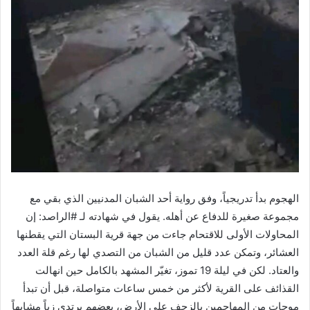
الهجوم بدأ تدريجياً، وفق رواية أحد الشبان المدنيين الذي بقي مع
مجموعة صغيرة للدفاع عن أهله. يقول في شهادته لـ #الراصد: إن
المحاولات الأولى للاقتحام جاءت من جهة قرية البستان التي يقطنها
العشائر، وتمكن عدد قليل من الشبان من التصدي لها رغم قلة العدد
والعتاد. لكن في ليلة 19 تموز، تغيّر المشهد بالكامل حين انهالت
القذائف على القرية لأكثر من خمس ساعات متواصلة، قبل أن تبدأ
موجات من المهاجمين بالزحف على الأرض، بعضهم يرتدي زياً مشابهاً