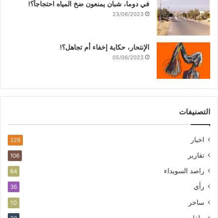
في دوما، شبان يمنعون ضخ المياه احتجاجاً؟!
23/06/2023
الإنتحار، حكاية إخفاء أم تجاهل؟!
05/06/2023
التصنيفات
اخبار
229
تقارير
106
راصد السويداء
64
رأي
36
ساخر
10
ملفات