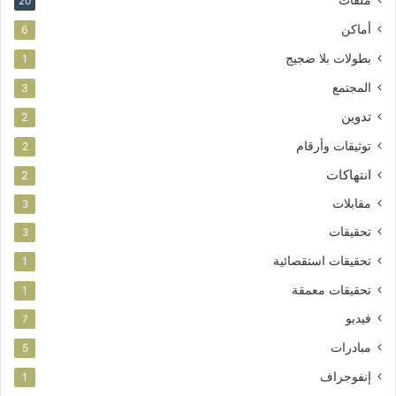
20
أماكن
6
بطولات بلا ضجيج
1
المجتمع
3
تدوين
2
توثيقات وأرقام
2
انتهاكات
2
مقابلات
3
تحقيقات
3
تحقيقات استقصائية
1
تحقيقات معمقة
1
فيديو
7
مبادرات
5
إنفوجراف
1