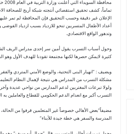
محافظة
تماماً، كشف تحقيق استقصائي أنتجته شبكة أريج للصحافة الاستق
أعداد الأطفال المتسربين تنحو للازدياد بسبب ازدياد الفوضى و
وتدهور الواقع الاقتصادي.
وحول أسباب التسرب يقول أمين سر إحدى مدراس الريف الشما
كثيرة لايمكن حصرها لكنها مجتمعة تقودنا للهدف الأول وهو الفق
ويضيف : “انهيار البنى التحتية، والوضع الأمني المتردي والف
مشكلة التسرب من المدراس هي نتيجة لإهمال النظام التعليم
ولولا تبرعات المغتربين لدعم المدارس من نواحي عديدة وآخرها 
التسرب أكبر مع انعدام الدعم الحكومي للقطاع والعاملين به الذ
مضيفاً”بعض الأهالي خصوصاً غير المتعلمين قرفوا من الحالة، و
المدرسة والسفر هي خطة جيدة للأبناء”
وحول تبريرات أهالي المتسربين قال “جمال أبو سيف” وهو وال