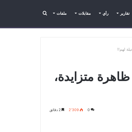
تقارير
رأي
مقابلات
ملفات
تقارير
عدسة الراصد
رأي
ملفات
مقابلات
لة لهم!!
اهرة متزايدة،
0
2٬309
2 دقائق