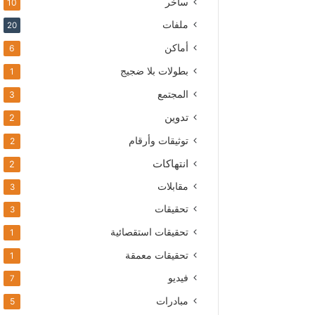
ساخر
10
ملفات
20
أماكن
6
بطولات بلا ضجيج
1
المجتمع
3
تدوين
2
توثيقات وأرقام
2
انتهاكات
2
مقابلات
3
تحقيقات
3
تحقيقات استقصائية
1
تحقيقات معمقة
1
فيديو
7
مبادرات
5