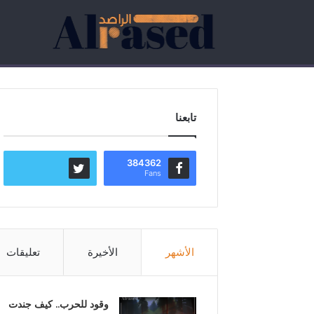
تابعنا
384362
Fans
الأشهر
الأخيرة
تعليقات
وقود للحرب.. كيف جندت