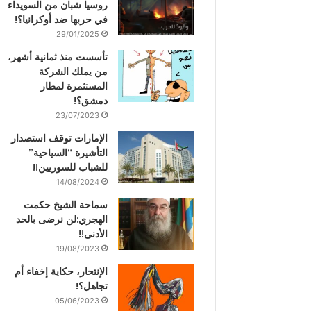
روسيا شبان من السويداء
في حربها ضد أوكرانيا؟!
29/01/2025
تأسست منذ ثمانية أشهر،
من يملك الشركة
المستثمرة لمطار
دمشق؟!
23/07/2023
الإمارات توقف استصدار
التأشيرة “السياحية”
للشباب للسوريين!!
14/08/2024
سماحة الشيخ حكمت
الهجري:لن نرضى بالحد
الأدنى!!
19/08/2023
الإنتحار، حكاية إخفاء أم
تجاهل؟!
05/06/2023