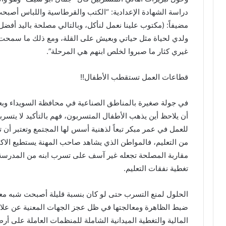
دراسة الشهادة الإعدادية: “الكتب والقرطاسية واللباس أصبحت 
مضيفاً: (مكتوب علينا نعمل لنأكل، وبالتالي مصلحة باليد أ
ولدي لحياة مثل حياتي وبعيش على القلة، ومع ذلك ما سمحت إ
غيري كثار ما صبروا لخلص ابنهم هي المرحلة”.
قطاعات العمل تستقطب الأطفال!!
في جولة صغيرة بالمناطق الصناعية في محافظة السويداء وبع
أن يلاحظ أين يذهب الأطفال المتسربون، فهم بالتأكيد لا يتس
للعمل في عمر مبكر تبعاً لذهنية أسس لها المجتمع وتعتبر أن تع
من التعليم، فالمواطن الذي يشاهد صاحب المهنة يستطيع الاكتف
مقاربة المصلحة تجعله غير آسف على تسرب ابنه من المدرسة، لا
تغطية نفقات التعليم.
الحلول لمنع التسرب حتى لو كان بنسبة قليلة أصبحت شبه معدو
ضبط الظاهرة ومعالجتها في ظل عجز الجهات المعنية عن علاج
المالية والتغطية الميدانية الشاملة للمنظمات العاملة على أ