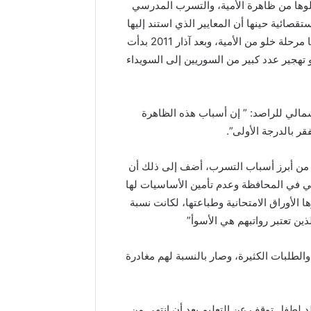
 السويداء التي أعلنت وزارة التربية في العام 2008 خلوها من ظاهرة الأمية، والتسرب المدرسي
صائية حينها أن المعايير الذي استند إليها
الإعلان غير دقيقة وحسب التحقيق فإن المحافظة لم تمر عليها مرحلة خلو من الأمية، وبعد آذار 2011 بدأت
 تهجير عدد كبير من السوريين إلى السويداء
لي للراصد: ” إن أسباب هذه الظاهرة
ر بالدرجة الأولى”.
قر من أبرز أسباب التسرب، أضف إلى ذلك أن
ي في المحافظة وعدم تأمين الأساسيات لها
الأوراق الامتحانية وطباعتها، لكانت نسبة
ين تعتبر رواتبهم هي الأسوأ”
الطلبات الكثيرة، وصار بالنسبة لهم مغادرة
د لطفل توقف عن التعليم بعد أن انتهى من