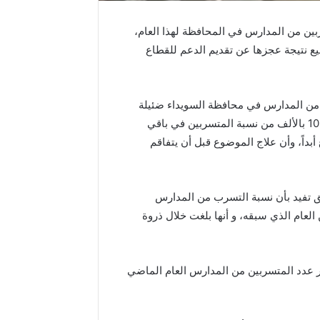
بين من المدارس في المحافظة لهذا العام،
يع نتيجة عجزها عن تقديم الدعم للقطاع
من المدارس في محافظة السويداء ضئيلة
نسبة لأعداد المتسربين في البلاد حيث لا تتعدى بأسوأ الأحوال 10 بالألف من نسبة المتسربين في باقي
داً، وأن علاج الموضوع قبل أن يتفاقم
منذ 12 ساعة
بيان قان
تجمع اتحا
16/06/2026
ق تفيد بأن نسبة التسرب من المدارس
السويداء على موعد مع موسم قمح
السويداء،
ل عام بلغت نحو 4.3%، بزيادة مقدارها 0.4% عن العام الذي سبقه، و أنها بلغت خلال ذروة
استثنائي.. أكثر من 21 ألف طن
براءة ال
العتمة
متوقعة وتنفيذ للخطة الزراعية
العاملين 
داء.
يتجاوز 111%
#الراصد
ر عدد المتسربين من المدارس العام الماضي