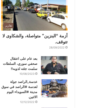
تقارير
أزمة “البنزين” متواصلة، والشكاوى لا
تتوقف.
28/09/2022
بعد عام على اعتقال
صحفي سوري، السلطات
سلمت جثته لذويه!!
10/08/2023
عدسة_الراصد جولة
لعدسة #الراصد في سوق
مدينة #السويداء اليوم
الاثنين.
12/12/2022