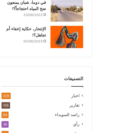
في دوما، شبان يمنعون
ضخ المياه احتجاجاً؟!
23/06/2023
الإنتحار، حكاية إخفاء أم
تجاهل؟!
05/06/2023
التصنيفات
اخبار
229
تقارير
106
راصد السويداء
64
رأي
36