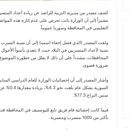
كشف مصدر من مديرية التربية للراصد عن زيادة أعداد المتسر
مشيراً إلى أن الوزارة باتت تحرص على عدم إثارة هذه المواض
التعليمي في المحافظة وسوريا عموماً.
ولفت المصدر (الذي فضل إخفاء اسمه) إلى أن نسبة التسرب 
المحافظات، مشدداً على أن ذلك لا يقلل من خطورة الموضوع أب
ضرورة قصوى.
وأشار المصدر إلى أن إحصائيات الوزارة للعام الدراسي الساب
السورية بشك
منذ 3 أسابيع
27/06/2026
سنين النزاع 17.5%.
من عتيل .. تكريم يوثق إرث عالم
الملاذ الرقمي…جغرافيا 
الآثار الراحل علي أبو عساف.
واقتصاد النجاة في السوي
فيما كانت إحصائية قام فريق تابع لليونسيف في المحافظة قد
بأكثر من 1000 متسرب ومتسربة.