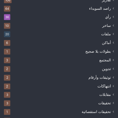
106
راصد السويداء
64
رأي
36
ساخر
10
ملفات
20
أماكن
6
بطولات بلا ضجيج
1
المجتمع
3
تدوين
2
توثيقات وأرقام
2
انتهاكات
2
مقابلات
3
تحقيقات
3
تحقيقات استقصائية
1