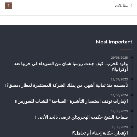
مقابلات
1
Most Important
29/01/2025
وقود للحرب.. كيف جندت روسيا شبان من السويداء في حربها ضد
أوكرانيا؟!
23/07/2023
تأسست منذ ثمانية أشهر، من يملك الشركة المستثمرة لمطار دمشق؟!
14/08/2024
الإمارات توقف استصدار التأشيرة “السياحية” للشباب للسوريين!!
19/08/2023
سماحة الشيخ حكمت الهجري:لن نرضى بالحد الأدنى!!
05/06/2023
الإنتحار، حكاية إخفاء أم تجاهل؟!