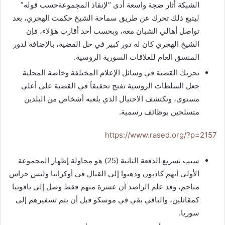
الشبكة أثار ضجة واسعة أدى “لإنقاذ المجموعةحسب قوله”
ليتبع ذلك تحرك عن طريق سماحة الشيخ حكمت الهجري، بعد
تواصل أهالي الشبان معه، وبحسب أحد أقارب هؤلاء، فإن
الشيخ الهجري كان له دور كبير في حل القضية، بالإضافة لدور
المنسق العام للعلاقات السورية الروسية.
تحريك القضية في وسائل الإعلام المختلفة وخاصة المحلية
جعل السلطات الروسية تفتح تحقيقاً في القضية على أعلى
مستوى، وتكتشف الاحتيال الذي يلعبه أشخاص من البلدين
متسلحين بوظائف رسمية.
https://www.rased.org/?p=2157
سبب تسريع الدفعة الثانية (25) هو محاولة إظهار المجموعة
الأولى أنهم كاذبون وذهبوا إلى القتال في أوكرانيا وليس حراس
مناجم، وقد علم الراصد أن عشرة منهم فقط وصل إلى ياقوتيا
كمقاتلين، والباقي بقي في موسكو قبل أن يتم تسفيرهم إلى
سوريا.