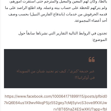
يالطا، وكان لهم المعين والمعيل والمترجم حتى استقرت أمورهم،
ولم يتركهم للحظة على حساب بيته وعمله. وقد اطلع الراصد على ما
قدمه الحرفوش من خدمات (باندفاع الفارس النبيل) بحسب وصف
أحد أعضاء المجموعة.
تجدون في الروابط التالية التقارير التي نشرناها سابقاً حول
الموضوع:
عبر خديعة”كبرى”، كيف تم تجنيد شبان من السويداء
في أوكرانيا؟!
https://www.facebook.com/100064171899115/posts/pfbid0
7kQ6E64us1X9wvf4kqP5jz552gey7cMj5yivcS3ove9fXXUw
rv18T65haZ4ESwXKl/?app=fbl