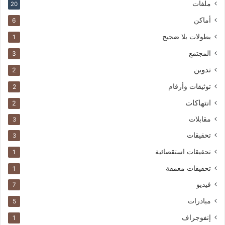
ملفات
20
أماكن
6
بطولات بلا ضجيج
1
المجتمع
3
تدوين
2
توثيقات وأرقام
2
انتهاكات
2
مقابلات
3
تحقيقات
3
تحقيقات استقصائية
1
تحقيقات معمقة
1
فيديو
7
مبادرات
5
إنفوجراف
1