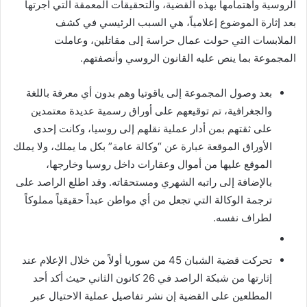
الروسية واهتمامها بهذه القضية، والتحقيقات المعمقة التي أجرتها
بعد إثارة الموضوع إعلامياً، هي السبب الرئيسي في كشف
الملابسات التي حولت عمال حراسة إلى مقاتلين، وعاملت
المجموعة بما ينص عليه القانون الروسي وأنصفتهم.
بعد وصول المجموعة إلى ياقوتيا وهم بدون أي معرفة باللغة
والجغرافية، تم توقيعهم على أوراق رسمية عديدة معتمدين
على ثقتهم بمن أدار عملية نقلهم إلى روسيا، وكانت إحدى
الأوراق الموقعة عبارة عن “وكالة عامة” بكل ما يملك، ولا يملك
الموقع عليها من أموال وعقارات داخل روسيا وخارجها،
بالإضافة إلى راتبه الشهري ومستحقاته. وقد اطلع الراصد على
ترجمة الوكالة التي تجعل من أي مواطن عبداً حقيقياً مملوكاً
لطراف نفسه.
تحركت قضية الشبان 45 من سوريا أولاً من خلال الإعلام عند
إثارتها من شبكة الراصد في 26 كانون الثاني حيث أكد أحد
المطلعين على القضية إن نشر تفاصيل عملية الاحتيال عبر