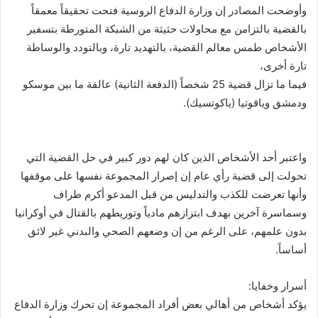
وأوضحت المصادر إن وزارة الدفاع الروسية فتحت تحقيقاً معمقاً
بالقضية بالتزامن مع محاولات حثيثة من الشبكة المتورطة بتسفير
الأشخاص طمس معالم القضية، بالتهديد تارة، وبالتودد والوساطة
تارة أخرى،
فيما ما تزال قضية 25 شخصاً (الدفعة الثانية) عالقة ما بين موسكو
ودمشق وياقوتيا (ياكوتسيك).
واعتبر أحد الأشخاص الذين كان لهم دور كبير في حل القضية التي
تحولت إلى قضية رأي عام إن إصرار المجموعة نفسها على موقفها
وأنها تعرضت للكذب والتدليس من قبل المدعو أكرم طراف
وسماسرة آخرين بهدف ابتزازهم مادياً وتوريطهم بالقتال في أوكرانيا
بدون علمهم، على الرغم من إن وضعهم الصحي والبدني غير لائق
أساساً.
أسرار وخفايا:
يؤكد أشخاص من أهالي بعض أفراد المجموعة إن تحرك وزارة الدفاع