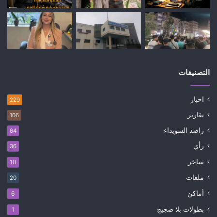
التصنيفات
اخبار
229
تقارير
106
راصد السويداء
64
رأي
36
ساخر
10
ملفات
20
أماكن
6
بطولات بلا ضجيج
1