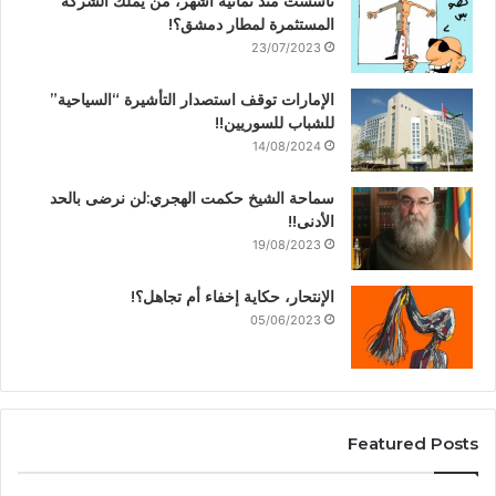
تأسست منذ ثمانية أشهر، من يملك الشركة
المستثمرة لمطار دمشق؟!
23/07/2023
الإمارات توقف استصدار التأشيرة “السياحية”
للشباب للسوريين!!
14/08/2024
سماحة الشيخ حكمت الهجري:لن نرضى بالحد
الأدنى!!
19/08/2023
الإنتحار، حكاية إخفاء أم تجاهل؟!
05/06/2023
Featured Posts