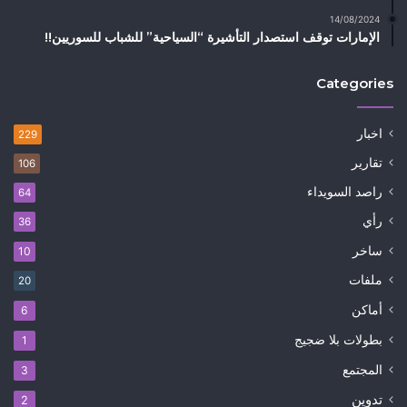
14/08/2024
الإمارات توقف استصدار التأشيرة “السياحية” للشباب للسوريين!!
Categories
اخبار
229
تقارير
106
راصد السويداء
64
رأي
36
ساخر
10
ملفات
20
أماكن
6
بطولات بلا ضجيج
1
المجتمع
3
تدوين
2