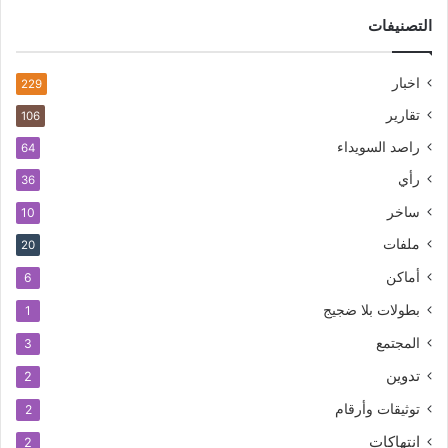
التصنيفات
اخبار
229
تقارير
106
راصد السويداء
64
رأي
36
ساخر
10
ملفات
20
أماكن
6
بطولات بلا ضجيج
1
المجتمع
3
تدوين
2
توثيقات وأرقام
2
انتهاكات
2