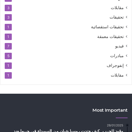
مقابلات
3
تحقيقات
3
تحقيقات استقصائية
1
تحقيقات معمقة
1
فيديو
7
مبادرات
5
إنفوجراف
1
مقابلات
1
Most Important
29/01/2025
وقود للحرب.. كيف جندت روسيا شبان من السويداء في حربها ضد