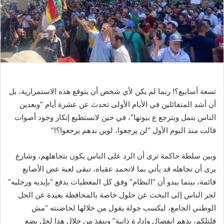
تسعة أسابيع؟! ربما لم يكن لأي شخص أن يتوقع هذه الاستمرارية، بل
أن أشد المتفائلين في الأيام الأولى تحدث عن عشرة أيام “وبعدين
الناس بتمل وبترجع ع بيوتها”، في حين لانستطيع إنكار وجود أصوات
قالت منذ اليوم الأول “لن يرجعوا، لوين بدهم يرجعوا؟!”
وبين سلطة حاكمة ترى أن الرد على الناس يكون بتجاهلهم، وشارع
يرى أن تجاهله قد يأتي بما لاتحمد عقباه، تبقى لعبة عض الأصابع
قائمة، بينما يبدو أن “النظام” وفق كل المعطيات يدفع “بإيديه ورجليه”
لجر الناس إلى البحث عن حلول خاصة بالمحافظة بعيدة عن الحل
الوطني الجامع، ليكسب جولة يقول من خلالها لحاضنته “مش
قلتلكم، بدهم انفصال وإدارة ذاتية” وينفذ من خلال هذا لحل يضع