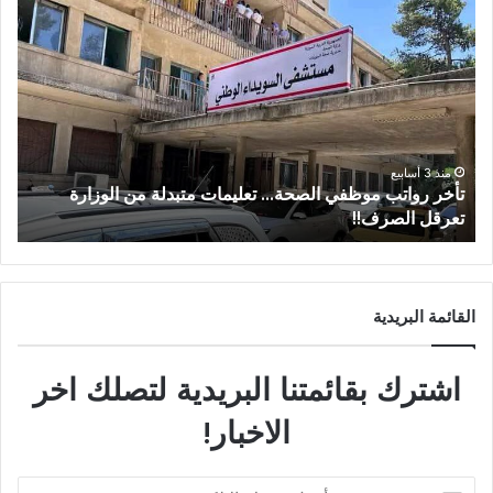
منذ 3 أسابيع
من عتيل .. تكريم يوثق إرث عالم الآثار الراحل علي أبو
عساف.
ا
القائمة البريدية
اشترك بقائمتنا البريدية لتصلك اخر
الاخبار!