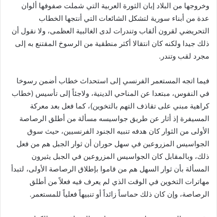
وخروجها من البلاد إبان الثورة العربية التي شملت صفوفها ألوان
عدة من أبناء سورية لتشكل الشائعات التي أنتجها الخطاب
التحريضي لقرون ألقاب وتندرات لدى الغالبية العظمى، ولا نقول أن
ذلك جيدا ولكنه كان انتقالا أكثر منطقية من الرسوخ المقتنع به إلى
مجرد لقب وتندر.
فيما اتجه المستعمر الفرنسي إلى استحداث خطاب أضمن رسوخا
في النفوس، مبتعدا عن المناحي الدينية، ولاجئاً إلى تأسيس (خطاب
كراهية مبني على تقاذف التهم بالتخوين)، كما فعل بعد معركة
المسيفرة إذ أثار عن طريق جواسيسه مسألة من أطلق الرصاصة
الأولى من الثوار كان هدفه تنبيه الجنود الفرنسيين، حيث سوق
الجواسيس المزروعين في سهل حوران أن ثوار الجبل هم من فعل
ذلك، وبالمقابل كان الجواسيس المزروعين في الجبل يثيرون
المسألة بأن ثوار السهل هم من قاموا بإطلاق الرصاصة الأولى، لتبدأ
مهاترات التخوين في الوقت الذي لم يعرف فيه فعلاً من أطلق
الرصاصة، وإن كان ذلك حماساً زائداً أو تنبيهاً فعلياً للمستعمر.