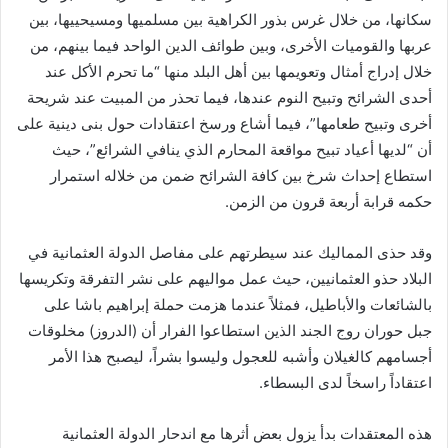
سكانها، من خلال غرس بذور الكراهية بين مسلميها ومسيحييها، بين
عربها والقوميات الأخرى، وبين طوائف الدين الواحد فيما بينهم، من
خلال إدراج أمثال وتعويمها بين أهل البلد منها “ما تحرم الأكل عند
أحدى الشرائح وتبيح النوم عندها، فيما تحذر من المبيت عند شريحة
أخرى وتبيح طعامها”، فيما أشاع ورسخ اعتقادات حول بنى دينية على
أن “لديها أعياد تبيح مواقعة المحارم الذي ينافي الشرائع”، حيث
استطاع إحداث شرخ بين كافة الشرائح ضمن من خلاله استمرار
حكمه قرابة أربعة قرون من الزمن.
وقد حذى المماليك عند سيطرتهم على مفاصل الدولة العثمانية في
البلاد حذو العثمانيين، حيث عمل مواليهم على نشر التفرقة وتكريسها
بالشائعات والأباطيل، فمثلاً عندما هزمت حملة إبراهيم باشا على
جبل حوران روج الجند الذين استطاعوا الفرار أن (الدروز) مخلوقات
أجسامهم كالغيلان وأشبه للعجول وليسوا بشراً، ليصبح هذا الأمر
اعتقاداً راسخاً لدى البسطاء.
هذه المعتقدات بدأ يزول بعض أثرها مع اندحار الدولة العثمانية