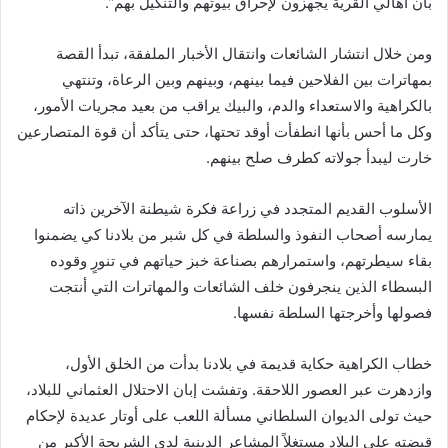
بأن أهالي القرية يجهزون لإحراق بيوتهم والتنكيل بهم”.
ومن خلال انتشار الشائعات وانتقال الأخبار الملفقة، تبدأ القصة
بمهاترات بين الفلاحين فيما بينهم، وبينهم وبين الرعاة، وتنتهي
بالكراهية والاستعداء والدم، والبيك يراقب من بعيد مجريات الأمور،
وكل ما أحس بأنها انطفأت أوقد تحتها، حتى يتأكد أن قوة المتصارعين
خارت ليبدأ جولاته كطرف صلح بينهم.
الأسلوب القديم المتجدد في زراعة فكرة شيطنة الآخرين ذاته
يمارسه أصحاب النفوذ والسلطة في كل شبر من بلادنا كي يضمنوا
بقاء سيطرتهم، واستمرارهم بصناعة خبز حياتهم في تنورٍ وقوده
البسطاء الذين ينجرفون خلف الشائعات والمهاترات التي أنتجت
فصولها وأخرجتها السلطة نفسها.
خطاب الكراهية حكاية قديمة في بلادنا بدأت من الخلق الأول،
وازدهرت عبر العصور اللاحقة. وتفشت إبان الاحتلال العثماني للبلاد،
حيث تولى الديوان السلطاني مسألة اللعب على أوتار عديدة لإحكام
قبضته على البلاد مستغلاً المشاعر الدينية لدى الشريحة الأكبر من