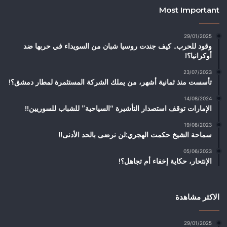
Most Important
29/01/2025
وقود للحرب.. كيف جندت روسيا شبان من السويداء في حربها ضد
أوكرانيا؟!
23/07/2023
تأسست منذ ثمانية أشهر، من يملك الشركة المستثمرة لمطار دمشق؟!
14/08/2024
الإمارات توقف استصدار التأشيرة “السياحية” للشباب للسوريين!!
19/08/2023
سماحة الشيخ حكمت الهجري:لن نرضى بالحد الأدنى!!
05/06/2023
الإنتحار، حكاية إخفاء أم تجاهل؟!
الاكثر مشاهدة
29/01/2025