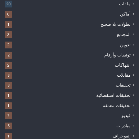
ملفات
20
أماكن
6
بطولات بلا ضجيج
1
المجتمع
3
تدوين
2
توثيقات وأرقام
2
انتهاكات
2
مقابلات
3
تحقيقات
3
تحقيقات استقصائية
1
تحقيقات معمقة
1
فيديو
7
مبادرات
5
إنفوجراف
1