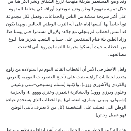
وقد وضع المستعمر طريقة منهجية لزرع الشقاق ونشر الكراهية من
خلال تمويه مفهوم الوطن وتغييبه وبعثرة أوراقه كي يختلط المفهوم
على أكبر شريحة ممكنة من الناس والجماعات، وفصل لكل مجموعة
ثوباً خاصاً بها ألبسها إياه على أنه الثوب الوطني الخالص، وبهذا يكون
قد أسس لخطاب لم ينجلي مع جلاءه ولايزال مستمرا حتى يومنا هذا.
وزاد الطين بلة قيام المنتفعين على حساب الشعب بتعزيز هذا النوع
من الخطاب، حيث أمسكوا بخيوط اللعبة ليديروها أنى اقتضت
مصالحهم.
ولعل الأخطر في الأمر أن الخطاب القائم اليوم تم استولاده من زاوج
متعدد لخطابات كراهية بنيت على تأجيج العنصريات القومية (العربي
والكردي والآشوري ووو..)، والإثنية (مسلم ومسيحي-سني وشيعي
وعلوي ودرزي ووو..) والعشائرية (شمري وعنزي وووو…)، والحزبية
(شمولي، يميني، يساري، انفصالي) مع الخطاب الذي يستخدم عباءة
الوطن التي فصلت على الشخصنة (كل من لا يعترف بأنني الوطن
فهو عميل وخائن).
هذه التركيبة الخطيرة من الخطاب، باتت أشد إيذاءا مع تطور وسائط