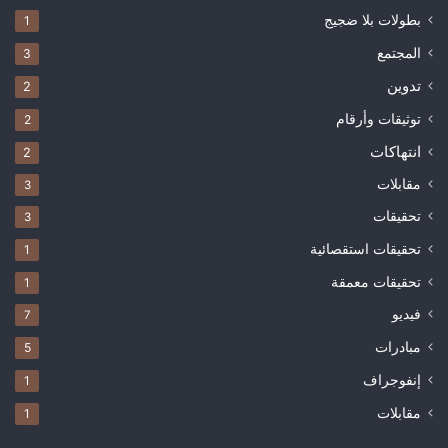
بطولات بلا ضجيج
1
المجتمع
3
تدوين
2
توثيقات وأرقام
2
انتهاكات
2
مقابلات
3
تحقيقات
3
تحقيقات استقصائية
1
تحقيقات معمقة
1
فيديو
7
مبادرات
5
إنفوجراف
1
مقابلات
1