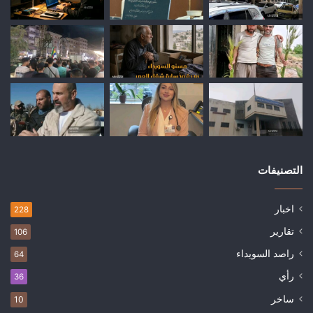
التصنيفات
اخبار
228
تقارير
106
راصد السويداء
64
رأي
36
ساخر
10