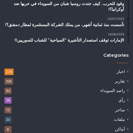
وقود للحرب.. كيف جندت روسيا شبان من السويداء في حربها ضد
أوكرانيا؟!
23/07/2023
تأسست منذ ثمانية أشهر، من يملك الشركة المستثمرة لمطار دمشق؟!
14/08/2024
الإمارات توقف استصدار التأشيرة “السياحية” للشباب للسوريين!!
Categories
اخبار
228
تقارير
106
راصد السويداء
64
رأي
36
ساخر
10
ملفات
20
أماكن
6