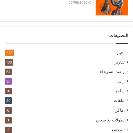
05/06/2023
التصنيفات
اخبار
228
تقارير
106
راصد السويداء
64
رأي
36
ساخر
10
ملفات
20
أماكن
6
بطولات بلا ضجيج
1
المجتمع
3