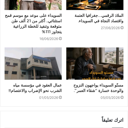
الملاذ الرقمي…جغرافيا العتمة
السويداء على موعد مع موسم قمح
واقتصاد النجاة في السويداء.
استثنائي.. أكثر من 21 ألف طن
متوقعة وتنفيذ للخطة الزراعية
27/06/2026
يتجاوز 111%
16/06/2026
مسنّو السويداء يواجهون النزوح
عمال العقود في مؤسسة مياه
والوحدة خسارة “شقاء العمر”.
الشرب نحو الإضراب والاعتصام!!
01/05/2026
05/05/2026
اترك تعليقاً