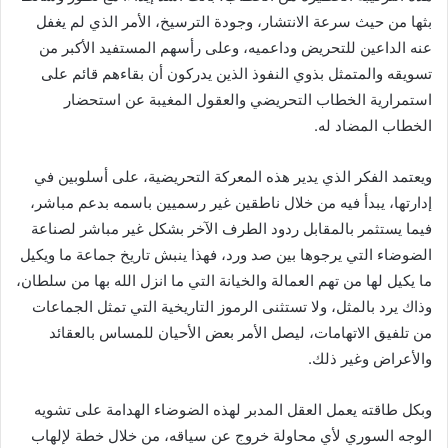
بثها من حيث سرعة الانتشار، وجودة الترسيخ، الأمر الذي لم يغفل
عنه الداعين للتحريض وداعميه، وعلى رأسهم المستفيد الأكبر من
تسويقه والمتمثل بذوي النفوذ الذين يدركون أن بقاءهم قائم على
استمرارية الخطاب التحريضي والعقول المغيبة عن استحضار
الخطاب المضاد له.
ويعتمد الفكر الذي يدير هذه المعركة التحريضية، على أسلوبين في
إدارتها، يبدأ فيه من خلال ناطقين غير رسميين باسمه بدعم مباشر،
فيما يستثمر بالمقابل ردود الطرف الآخر بشكل غير مباشر لصناعة
الضوضاء التي يرجوها بين صد ورد، فهذا ينبش تاريخ جماعة ما ويكيل
ما يكيل لها من تهم العمالة والخيانة التي ما انزل الله بها من سلطان،
وذاك يرد بالمثل، ولا تستثنى الرموز التاريخية التي تمثل الجماعات
من تلفيق الاتهامات، ليصل الأمر بعض الأحيان للمساس بالعقائد
والأعراض وغير ذلك.
وبكل طاقته يعمل العقل المدبر لهذه الضوضاء الهدامة على تشويه
الوجه السوري لأي محاولة خروج عن سياقه، من خلال خطة لإلهاب