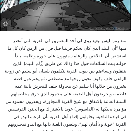
منذ زمن ليس ببعيد روى لي أحد المعمرين في القرية التي أنحدر
منها “أن البيك الذي كان يحكم قريتنا قبل قرن من الزمن كان كل ما
استشعر بأن الفلاحين والرعاة سيثورون على جوره وظلمه، يبدأ
جولته ببث الشائعات حول هذا وذاك عن طريق (زُلم البيك) الذين
يتنقلون ونساءهم بين بيوت القرية يتكلمون بلسان أبو سليم عن زوجة
الراعي خلف وكيف تخون زوجها مع مصطفى، ثم يخترعون قصة
يخبرون من خلالها أبا سليم عن محاولة خلف للتحرش بابنة عمه
فاطمة، ويحرضون أهل الضيعة على محمود الذي حرق محاصيلهم
السنة الفائتة بالاتفاق مع شيخ القرية المجاورة، ويحذرون محمود من
مؤامرة يحيكها له (الداسوس) عويد بالاشتراك مع الجنود الفرنسيين
في قيادة الناحية، يحاولون إقناع أهل القرية بأن الرعاة البدو في
القرية “خونة ولا أمان لهم”، ويلعبون اللعبة ذاتها مع البدو فيخبرونهم