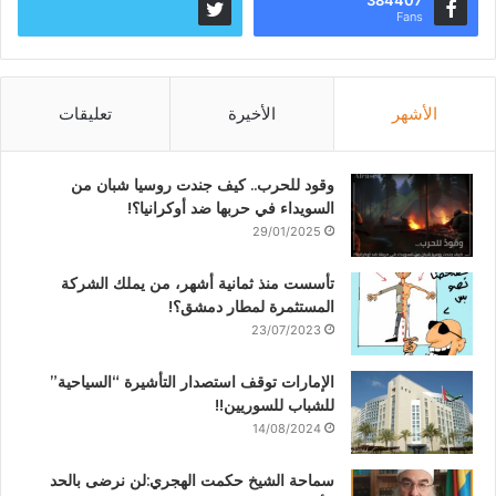
Fans
الأشهر
الأخيرة
تعليقات
وقود للحرب.. كيف جندت روسيا شبان من
السويداء في حربها ضد أوكرانيا؟!
29/01/2025
تأسست منذ ثمانية أشهر، من يملك الشركة
المستثمرة لمطار دمشق؟!
23/07/2023
الإمارات توقف استصدار التأشيرة “السياحية”
للشباب للسوريين!!
14/08/2024
سماحة الشيخ حكمت الهجري:لن نرضى بالحد