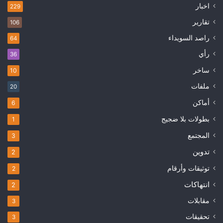
اخبار
229
تقارير
106
راصد السويداء
64
رأي
36
ساخر
10
ملفات
20
أماكن
6
بطولات بلا ضجيج
1
المجتمع
3
تدوين
2
توثيقات وأرقام
2
انتهاكات
2
مقابلات
3
تحقيقات
3