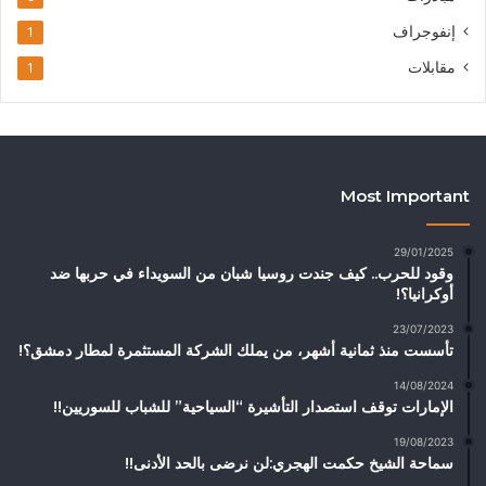
إنفوجراف
1
مقابلات
1
Most Important
29/01/2025
وقود للحرب.. كيف جندت روسيا شبان من السويداء في حربها ضد
أوكرانيا؟!
23/07/2023
تأسست منذ ثمانية أشهر، من يملك الشركة المستثمرة لمطار دمشق؟!
14/08/2024
الإمارات توقف استصدار التأشيرة “السياحية” للشباب للسوريين!!
19/08/2023
سماحة الشيخ حكمت الهجري:لن نرضى بالحد الأدنى!!