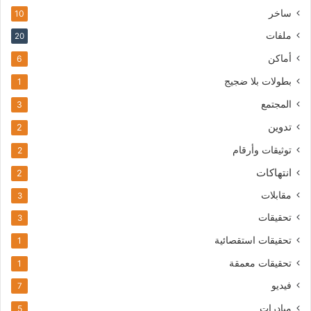
ساخر
10
ملفات
20
أماكن
6
بطولات بلا ضجيج
1
المجتمع
3
تدوين
2
توثيقات وأرقام
2
انتهاكات
2
مقابلات
3
تحقيقات
3
تحقيقات استقصائية
1
تحقيقات معمقة
1
فيديو
7
مبادرات
5