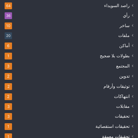
راصد السويداء
64
رأي
36
ساخر
10
ملفات
20
أماكن
6
بطولات بلا ضجيج
1
المجتمع
3
تدوين
2
توثيقات وأرقام
2
انتهاكات
2
مقابلات
3
تحقيقات
3
تحقيقات استقصائية
1
تحقيقات معمقة
1