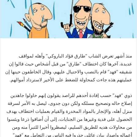
منذ أشهر تعرض الشاب “طارق فؤاد الباروكي” وأهله لمواقف
عديدة، آخرها كان اختطاف “طارق” من قبل أشخاص حيث قالوا إن
شقيقه “فهد” قام بالنصب والاحتيال عليهم، وقال الخاطفون حينها إن
عمليتهم هذه جاءت كمحاولة للضغط على الأخير لاسترداد أموالهم.
ذوي “فهد” حسب إفادة أحدهم للراصد يقولون إنهم حاولوا جاهدين
إصلاح حاله وتصحيح مسلكه ولكن دون جدوى، ليصل به الأمر لسرقة
منزل أهله، والإتجار بالمواد المخدرة والقيام بعمليات اختطاف بهدف
الحصول على فدية وغيرها من الجنايات، إلى أن أضاقوا ذرعا ويئسوا
من محاولات هديه للطريق السليم، ليصظروا أخيرا للتبرأ منه ومن
أعماله وإصدار بيان عائلي حذروا فيه الناس من التعامل مع “فهد”