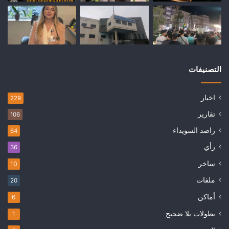
التصنيفات
اخبار
229
تقارير
106
راصد السويداء
64
رأي
36
ساخر
10
ملفات
20
أماكن
6
بطولات بلا ضجيج
1