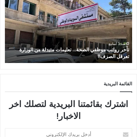
منذ 3 أسابيع
من عتيل .. تكريم يوثق إرث عالم الآثار الراحل علي أبو
عساف.
ا
القائمة البريدية
اشترك بقائمتنا البريدية لتصلك اخر
الاخبار!