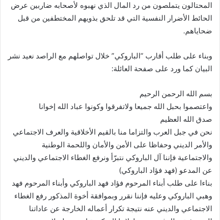
المحتالون يتملصون من رد المال الذي نهبوه لأصحابه ضاربين عرض
الحائط الأضرار النفسية التي قد تلحق بذويهم المختطفين من قبل
ضحاياهم.
وبناء على طلب أقارب “الباروكي” خلال تواصلهم مع الراصد نعيد نشر
البيان كما ورد على صفحة العائلة:
بسم الله الرحمن الرحيم
واعتصموا بحبل الله جميعا ولاتفرقوا وكونوا عباد الله إخوانا
صدق الله العظيم
نحن في جبل العرب والتزاما منا بالقيم الأخلاقية والعرف الاجتماعي
والأمر الديني وحفاظا على الأمن والأمان واللحمة الوطنية
والاجتماعية فإننا آل الباروكي نتبرّأ ونرفع الغطاء الاجتماعي والديني
عن المدعو (فهد فؤاد الباروكي)
بناءا على طلب أبناء المرحوم فؤاد فهد الباروكي وأبناء المرحوم فهد
وهبي الباروكي وعليه فإننا نقرر وبموافقة أخوة المذكور رفع الغطاء
الاجتماعي والديني عنه نتيجة تكرار أعماله الخارجة عن عاداتنا