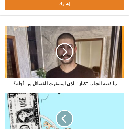
ما قصة الشاب "كناز" الذي استنفرت الفصائل من أجله؟!