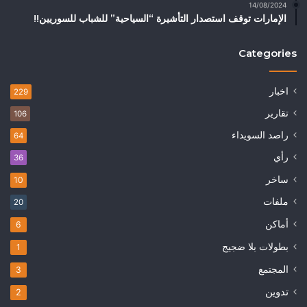
14/08/2024
الإمارات توقف استصدار التأشيرة “السياحية” للشباب للسوريين!!
Categories
اخبار
229
تقارير
106
راصد السويداء
64
رأي
36
ساخر
10
ملفات
20
أماكن
6
بطولات بلا ضجيج
1
المجتمع
3
تدوين
2