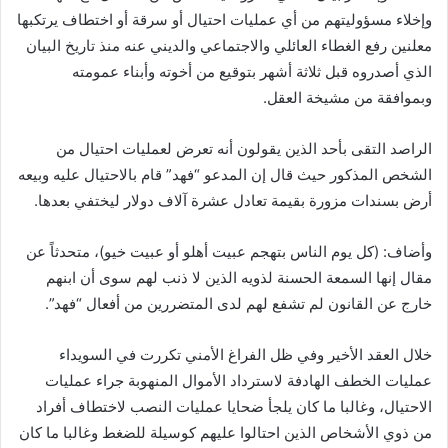
وإخلاء مسؤوليتهم من أي عمليات احتيال أو سرقة أو اختطاف يرتكبها
معلنين رفع الغطاء العائلي والاجتماعي والديني عنه منذ تاريخ البيان
الذي أصدروه قبل ثلاثة أشهر بتوقيع من أخوته وأبناء عمومته
وبموافقة من مشيخة العقل.
الراصد التقى بأحد الذين يقولون أنه تعرض لعمليات احتيال من
الشخص المذكور حيث قال إن المدعو “فهد” قام بالاحتيال عليه وبيعه
أرض بسندات مزورة بقيمة تعادل عشرة آلاف دولار ليختفي بعدها.
وأضاف: (كل يوم الناس بتهجم عبيت أهلو أو عبيت خيو)، متحدثاً عن
مقال إنها السمعة الحسنة لذويه الذين لا ذنب لهم سوى أن ابنهم
خارج عن القانون لم تشفع لهم لدى المتضررين من أفعال “فهد”.
خلال العقد الأخير وفي ظل الفراغ الأمني تكررت في السويداء
عمليات الخطف الهادفة لاسترداد الأموال المنهوبة جراء عمليات
الاحتيال، وغالبا ما كان يلجأ ضحايا عمليات النصب لاختطاف أفراد
من ذوي الأشخاص الذين احتالوا عليهم كوسيلة للضغط وغالبا ما كان