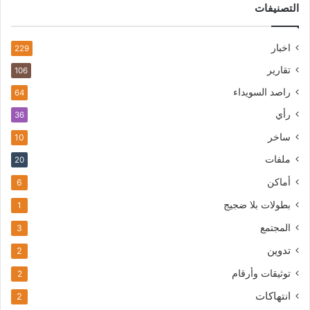
التصنيفات
اخبار
229
تقارير
106
راصد السويداء
64
رأي
36
ساخر
10
ملفات
20
أماكن
6
بطولات بلا ضجيج
1
المجتمع
3
تدوين
2
توثيقات وأرقام
2
انتهاكات
2