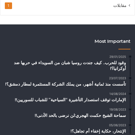
مقابلات
1
Most Important
29/01/2025
وقود للحرب.. كيف جندت روسيا شبان من السويداء في حربها ضد
أوكرانيا؟!
23/07/2023
تأسست منذ ثمانية أشهر، من يملك الشركة المستثمرة لمطار دمشق؟!
14/08/2024
الإمارات توقف استصدار التأشيرة “السياحية” للشباب للسوريين!!
19/08/2023
سماحة الشيخ حكمت الهجري:لن نرضى بالحد الأدنى!!
05/06/2023
الإنتحار، حكاية إخفاء أم تجاهل؟!