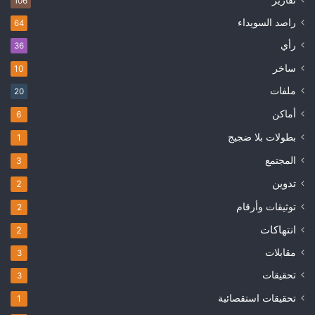
106
راصد السويداء
64
رأي
36
ساخر
10
ملفات
20
أماكن
6
بطولات بلا ضجيج
1
المجتمع
3
تدوين
2
توثيقات وأرقام
2
انتهاكات
2
مقابلات
3
تحقيقات
3
تحقيقات استقصائية
1