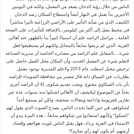
الناس من خلال رؤية الدخان يصعد من المعمل، ولكنه في اليومين
الأخيرين بدأ يعمل في النهار أيضاً واستطاع السكان رصد الدخان
الكثيف، الذي من شأنه التأثير على الأراضي الزراعية تأثيرا مباشراً
في محيط يصل إلى أكثر من كيلومتر، بالإضافة للتأثيرات على الصحة
العامة… مراسل الراصد علم أن استياءً كبيراً بدأ بالظهور عند أهالي
القرية، الذين لم يرضوا سابقاً بالمجابل ولكنهم لم يستطيعوا فعل
شيء… بالمقابل علم الراصد من مصادره الخاصة أن مديرية الصناعة
لاتعلم شيء عن المعمل الجديد، وأن المكان محل العمل حاصل على
ترخيص مجبل اسفلت عام 2013 ولاعلم للمديرية بوجود معمل
بطاريات. في السياق ذاته قال مصدر من محافظة السويداء للراصد
بأن باب الشكاوي مفتوح، ويجب تقديم شكوى، إلا أن الراصد أجرى
بحثاً عن الموضوع ليكتشف أن الأهالي اشتكوا منذ سنوات عدة عبر
تقارير تلفزيونية واذاعية ومقالات صحفية، ولكن لم يستمع أحداً
لشكواهم، في حين كلما تحدث الناس، يصدح الصوت الذي يقول لهم
“اشتكوا” وكأنهم استفادوا من شكواهم سابقاً… هذه المرة يبدو أن
الاستياء في القرية يزداد، فهل يقبل الناس تلويث هواءهم وإفساد
أرضهم، أم يكون لهم رأي صارم؟!