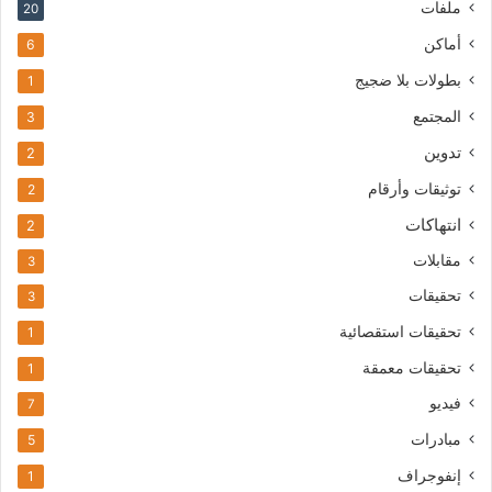
ملفات
20
أماكن
6
بطولات بلا ضجيج
1
المجتمع
3
تدوين
2
توثيقات وأرقام
2
انتهاكات
2
مقابلات
3
تحقيقات
3
تحقيقات استقصائية
1
تحقيقات معمقة
1
فيديو
7
مبادرات
5
إنفوجراف
1