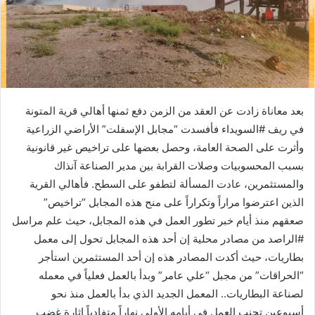
بعد معاناة زادت عن العقد من الزمن دفع ثمنها أهالي قرية المتونة
في ريف #السويداء فأفسدت “مجابل الإسفلت” الأراضي الزراعية
وأثرت على الصحة العامة، وحصل بعضها على تراخيص غير قانونية
بسبب المحسوبيات وصلات القرابة بين مدير الصناعة آنذاك
والمستثمرين، عادت المسألة لتطفو على السطح. فأهالي القرية
الذين اعترضوا مراراً وتكراراً على منح هذه المجابل “تراخيص”
صعقهم منذ أيام خبر تطور العمل في هذه المجابل، حيث علم مراسل
#الراصد من مصادر محلية إن أحد هذه المجابل تحول إلى معمل
بطاريات، حيث أكدت المصادر هذه إن أحد المستثمرين استأجر
“الحراقات” من مجبل “علي عامر” وبدأ بالعمل فعلياً في معمله
لصناعة البطاريات.. المعمل الجديد الذي بدأ بالعمل منذ نحو
أسبوعين تجنب العمل في أيامه الأولى نهاراً متفادياً إثارة غضب