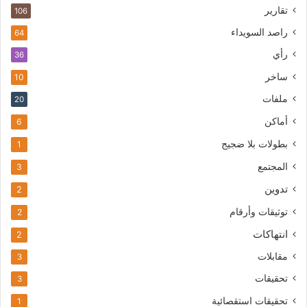
تقارير
106
راصد السويداء
64
رأي
36
ساخر
10
ملفات
20
أماكن
6
بطولات بلا ضجيج
1
المجتمع
3
تدوين
2
توثيقات وأرقام
2
انتهاكات
2
مقابلات
3
تحقيقات
3
تحقيقات استقصائية
1