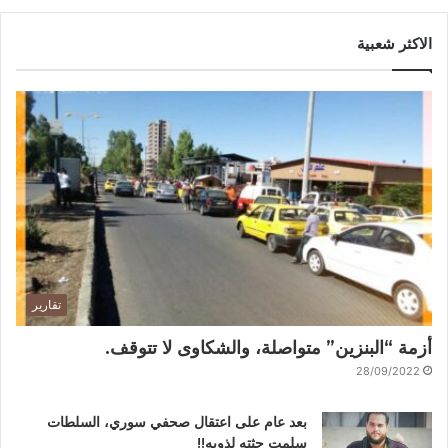
الاكثر شعبية
تقارير
أزمة “البنزين” متواصلة، والشكاوى لا تتوقف.
28/09/2022
بعد عام على اعتقال صحفي سوري، السلطات
سلمت جثته لذويه!!