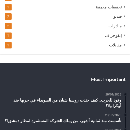
تحقيقات معمقة
1
فيديو
7
مبادرات
5
إنفوجراف
1
مقابلات
1
Most Important
29/01/2025
وقود للحرب.. كيف جندت روسيا شبان من السويداء في حربها ضد
أوكرانيا؟!
23/07/2023
تأسست منذ ثمانية أشهر، من يملك الشركة المستثمرة لمطار دمشق؟!
14/08/2024