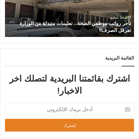
منذ 3 أسابيع
لوزارة
من عتيل .. تكريم يوثق إرث عالم الآثار الراحل علي أبو
عساف.
القائمة البريدية
اشترك بقائمتنا البريدية لتصلك اخر
الاخبار!