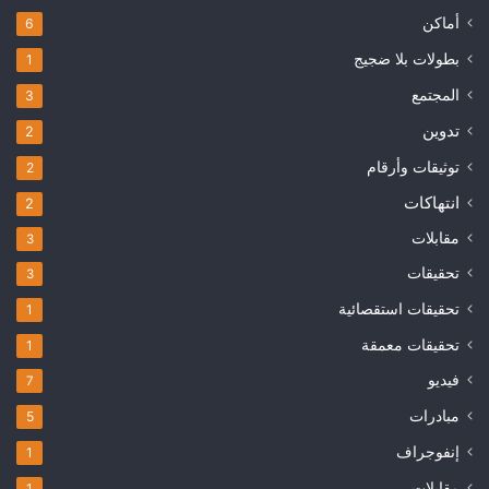
أماكن
6
بطولات بلا ضجيج
1
المجتمع
3
تدوين
2
توثيقات وأرقام
2
انتهاكات
2
مقابلات
3
تحقيقات
3
تحقيقات استقصائية
1
تحقيقات معمقة
1
فيديو
7
مبادرات
5
إنفوجراف
1
مقابلات
1