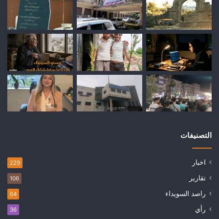
التصنيفات
اخبار
229
تقارير
106
راصد السويداء
64
رأي
36