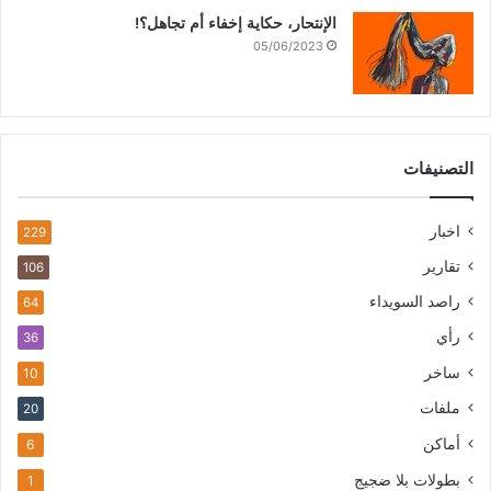
الإنتحار، حكاية إخفاء أم تجاهل؟!
05/06/2023
التصنيفات
اخبار
229
تقارير
106
راصد السويداء
64
رأي
36
ساخر
10
ملفات
20
أماكن
6
بطولات بلا ضجيج
1