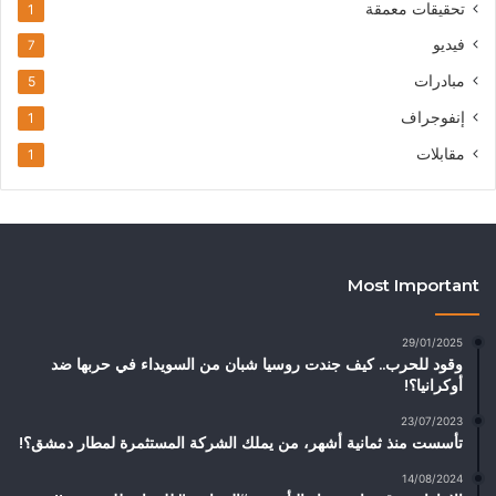
تحقيقات معمقة
1
فيديو
7
مبادرات
5
إنفوجراف
1
مقابلات
1
Most Important
29/01/2025
وقود للحرب.. كيف جندت روسيا شبان من السويداء في حربها ضد
أوكرانيا؟!
23/07/2023
تأسست منذ ثمانية أشهر، من يملك الشركة المستثمرة لمطار دمشق؟!
14/08/2024