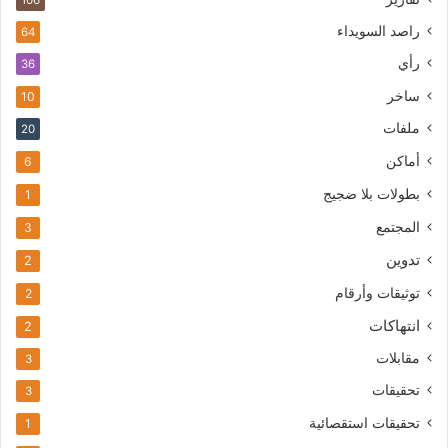
106
راصد السويداء
64
رأي
36
ساخر
10
ملفات
20
أماكن
6
بطولات بلا ضجيج
1
المجتمع
3
تدوين
2
توثيقات وأرقام
2
انتهاكات
2
مقابلات
3
تحقيقات
3
تحقيقات استقصائية
1