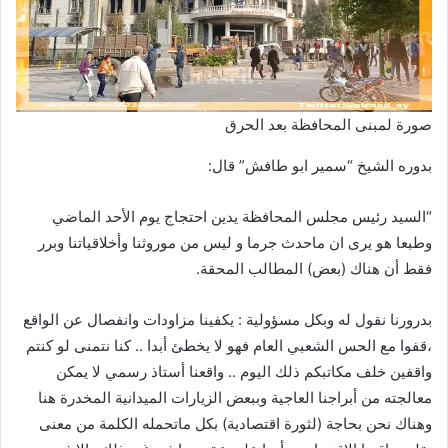
صورة لمبنى المحافظة بعد الحرق
بدوره الشيخ “سمير ابو طافش” قال:
“السيد رئيس مجلس المحافظة يدين احتجاج يوم الأحد الماضي
وطبعا هو يرى ان ماحدث جرما و ليس من موروثنا وأخلاقياتنا وبرر
فقط أن هناك (بعض) المطالب المحقة.
بدرورنا نقول له وبكل مسؤولية : يكفينا مزاودات وانفصال عن الواقع
،قفوا مع الحس الشعبي العام فهو لا يخطئ أبدا .. كنا نتمنى لو كنتم
واقفين خلف مكاتبكم ذلك اليوم .. واقعنا أستاذ رسمي لا يمكن
معالجته من أبراجنا العاجية وببعض الزيارات الميدانية المخدرة هنا
وهناك نحن بحاجة (لثورة اقتصادية) بكل ماتحمله الكلمة من معنى