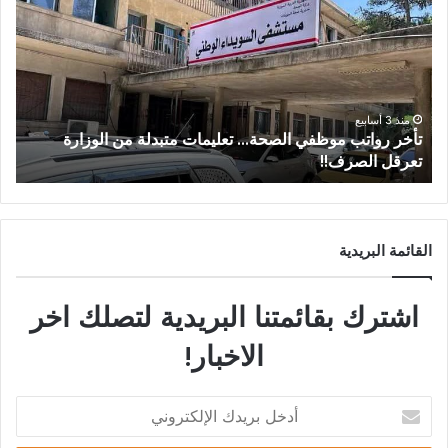
منذ 3 أسابيع
من عتيل .. تكريم يوثق إرث عالم الآثار الراحل علي أبو
عساف.
القائمة البريدية
اشترك بقائمتنا البريدية لتصلك اخر
الاخبار!