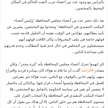
بالتزامن مع وجود عدد من أعضاء حزب البعث الحاكم في المكان
المحيط بالمحتجين..
بعد ذلك حضر عدد من أعضاء مجلس المحافظة “وليس أعضاء
المكتب التنفيذي في المحافظة” وتحدثوا مع المحتجين، معبرين عن
تأييد مطالبهم، مؤكدين في الوقت نفسه أن الحلول قادمة حسب
قولهم خاصة في ملف المحروقات وكان اللافت قولهم أنهم
سيستقيلون من المجلس في حال عدم تلبية المطالب، وعدم قدرتهم
على مساعدة الناس ..
كثر اتهموا تحرك أعضاء مجلس المحافظة بأنه “إبرة مخدر”، ولكن
مصادر
#الراصد
أكدت أن ما قام به هؤلاء كان بمبادرة فردية واقتراح
منهم، وإنهم جادين بالوقوف مع الناس، حيث هؤلاء غير مفرغين
للعمل في المحافظة وليسوا أصحاب قرار فيها، وبالتالي إن ماحصل
لا يتضمن أي تغير في سياسة الحكومة بالتعامل مع المحتجين، فلا
أعضاء المكتب التنفيذي في المحافظة ولا أصحاب القرار على
مستوى المحافظة هم من حاور الناس، إلا أن هناك من يقول أن كل
أعضاء المكتب التنفيذي ليسوا أصحاب قرار أيضاً، بل هم واجهات