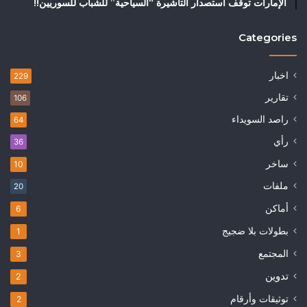
الإمارات توقف استصدار التأشيرة “السياحية” للشباب للسوريين!!
Categories
اخبار
229
تقارير
106
راصد السويداء
64
رأي
36
ساخر
10
ملفات
20
أماكن
6
بطولات بلا ضجيج
1
المجتمع
3
تدوين
2
توثيقات وأرقام
2