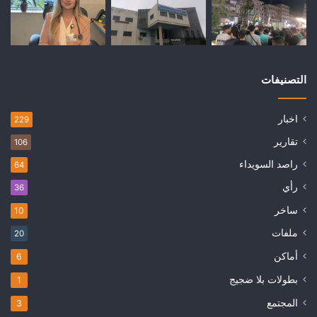
التصنيفات
اخبار
229
تقارير
106
راصد السويداء
64
رأي
36
ساخر
10
ملفات
20
أماكن
6
بطولات بلا ضجيج
1
المجتمع
3