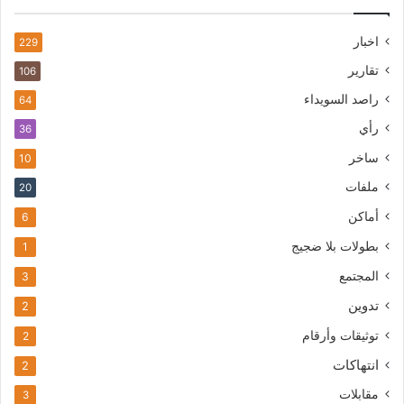
اخبار
229
تقارير
106
راصد السويداء
64
رأي
36
ساخر
10
ملفات
20
أماكن
6
بطولات بلا ضجيج
1
المجتمع
3
تدوين
2
توثيقات وأرقام
2
انتهاكات
2
مقابلات
3