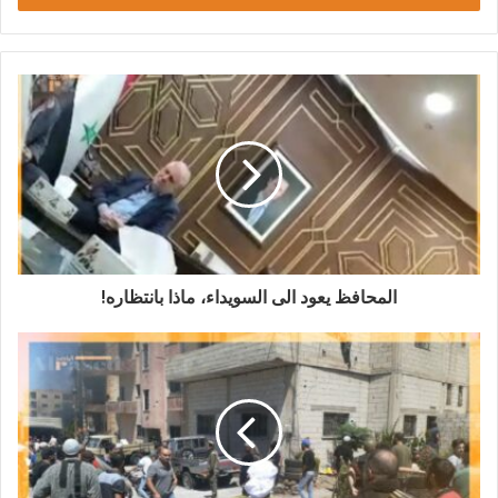
المحافظ يعود الى السويداء، ماذا بانتظاره!